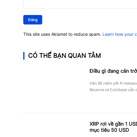
Bình
luận:
This site uses Akismet to reduce spam.
Learn how your 
CÓ THỂ BẠN QUAN TÂM
Điều gì đang cản trở
Vấn đề niêm yết Pi Networ
Binance và Coinbase vẫn c
XRP rơi về gần 1 US
mục tiêu 50 USD