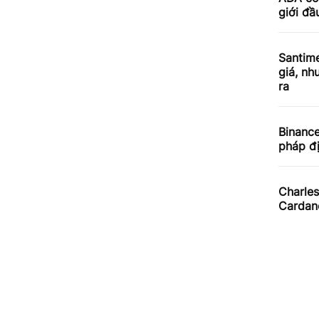
giới đầ
Santime
giá, nh
ra
Binance
pháp đ
Charles
Cardan