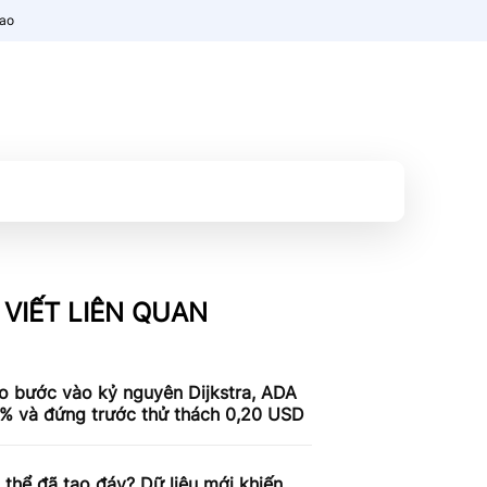
nao
 VIẾT LIÊN QUAN
o bước vào kỷ nguyên Dijkstra, ADA
9% và đứng trước thử thách 0,20 USD
thể đã tạo đáy? Dữ liệu mới khiến