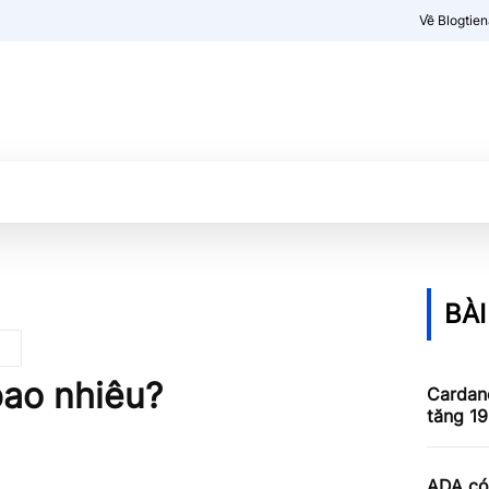
Về Blogtie
Kiến thức
More
BÀI
bao nhiêu?
Cardan
tăng 1
ADA có 