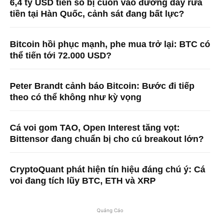
6,4 tỷ USD tiền số bị cuốn vào đường dây rửa
tiền tại Hàn Quốc, cảnh sát đang bất lực?
Bitcoin hồi phục mạnh, phe mua trở lại: BTC có
thể tiến tới 72.000 USD?
Peter Brandt cảnh báo Bitcoin: Bước đi tiếp
theo có thể không như kỳ vọng
Cá voi gom TAO, Open Interest tăng vọt:
Bittensor đang chuẩn bị cho cú breakout lớn?
CryptoQuant phát hiện tín hiệu đáng chú ý: Cá
voi đang tích lũy BTC, ETH và XRP
Quảng Cáo