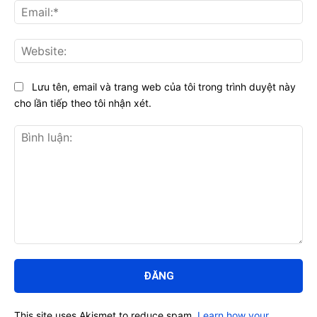
Ema
Web
Lưu tên, email và trang web của tôi trong trình duyệt này
cho lần tiếp theo tôi nhận xét.
Bình
luận:
This site uses Akismet to reduce spam.
Learn how your