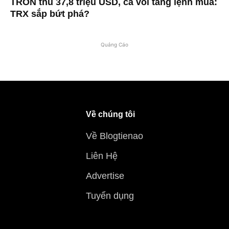
TRON thu 37,8 triệu USD, cá voi tăng lệnh mua:
TRX sắp bứt phá?
Quảng Cáo
Về chúng tôi
Về Blogtienao
Liên Hệ
Advertise
Tuyển dụng