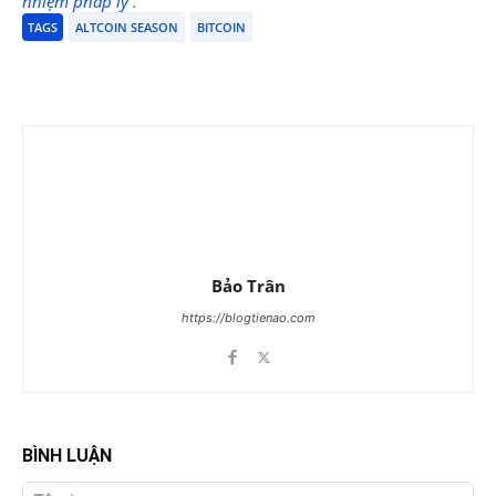
nhiệm pháp lý
.
TAGS
ALTCOIN SEASON
BITCOIN
Bảo Trân
https://blogtienao.com
BÌNH LUẬN
Tên