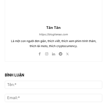
Tân Tân
https://blogtienao.com
Là một con người đơn giản, thích viết, thích xem phim trinh thám,
thích lái moto, thích cryptocurrency.
BÌNH LUẬN
Tên
Ema