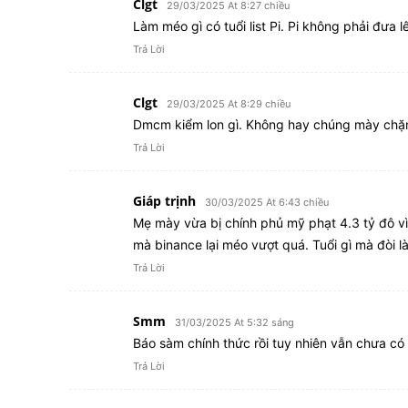
Clgt
29/03/2025 At 8:27 chiều
Làm méo gì có tuổi list Pi. Pi không phải đưa 
Trả Lời
Clgt
29/03/2025 At 8:29 chiều
Dmcm kiểm lon gì. Không hay chúng mày chặ
Trả Lời
Giáp trịnh
30/03/2025 At 6:43 chiều
Mẹ mày vừa bị chính phủ mỹ phạt 4.3 tỷ đô vì 
mà binance lại méo vượt quá. Tuổi gì mà đòi 
Trả Lời
Smm
31/03/2025 At 5:32 sáng
Báo sàm chính thức rồi tuy nhiên vẫn chưa c
Trả Lời