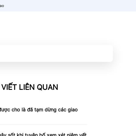
nao
 VIẾT LIÊN QUAN
được cho là đã tạm dừng các giao
ây sốt khi tuyên bố xem xét niêm yết