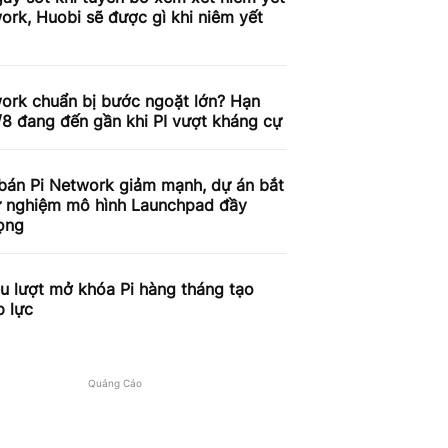
ork, Huobi sẽ được gì khi niêm yết
work chuẩn bị bước ngoặt lớn? Hạn
/8 đang đến gần khi PI vượt kháng cự
 bán Pi Network giảm mạnh, dự án bắt
ử nghiệm mô hình Launchpad đầy
ọng
ệu lượt mở khóa Pi hàng tháng tạo
p lực
Quảng Cáo