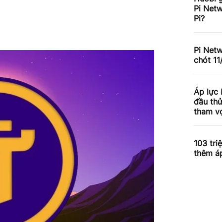
Pi Netw
Pi?
Pi Net
chót 11
Áp lực
đầu th
tham v
103 tri
thêm á