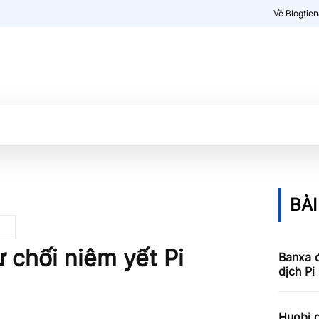
Về Blogtie
Kiến thức
More
BÀI
 chối niêm yết Pi
Banxa 
dịch Pi
Huobi g