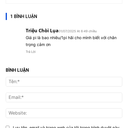
1 BÌNH LUẬN
Triệu Chòi Lụa
01/07/2025 At 6:49 chiều
Giá pi là bao nhiêu/1pi hãi cho mình biết với chân
trọng cảm ơn
Trả Lời
BÌNH LUẬN
Tên
Ema
Web
Lưu tên, email và trang web của tôi trong trình duyệt này