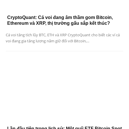
CryptoQuant: Cá voi đang âm thầm gom Bitcoin,
Ethereum và XRP, thị trường gấu sắp kết thúc?
Cá voi tăng tích lũy BTC, ETH và XRP CryptoQuant cho biết các ví cá
voi đang gia tăng lượng nắm giữ đối với Bitcoin,...
Lần đầu tiên trong lịch sử: Một quỹ ETF Bitcoin Spot