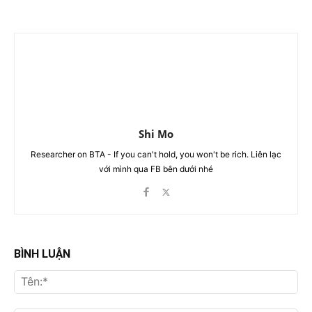
Shi Mo
Researcher on BTA - If you can't hold, you won't be rich. Liên lạc
với mình qua FB bên dưới nhé
BÌNH LUẬN
Tên