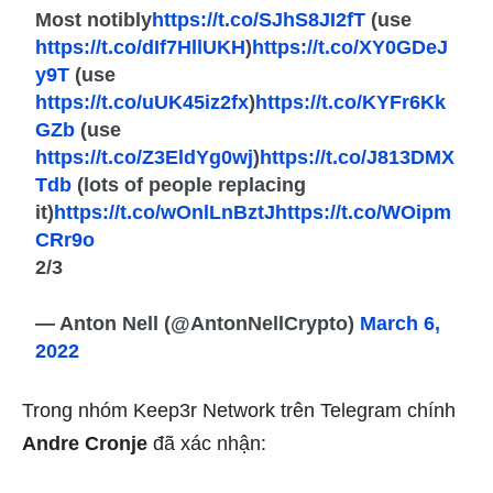
Most notibly
https://t.co/SJhS8JI2fT
(use
https://t.co/dIf7HllUKH
)
https://t.co/XY0GDeJ
y9T
(use
https://t.co/uUK45iz2fx
)
https://t.co/KYFr6Kk
GZb
(use
https://t.co/Z3EldYg0wj
)
https://t.co/J813DMX
Tdb
(lots of people replacing
it)
https://t.co/wOnlLnBztJ
https://t.co/WOipm
CRr9o
2/3
— Anton Nell (@AntonNellCrypto)
March 6,
2022
Trong nhóm Keep3r Network trên Telegram chính
Andre Cronje
đã xác nhận: