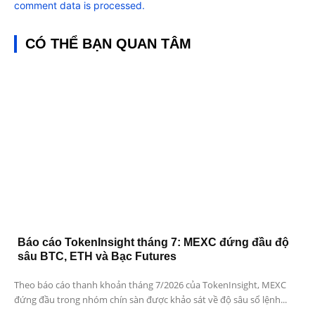
comment data is processed.
CÓ THỂ BẠN QUAN TÂM
Báo cáo TokenInsight tháng 7: MEXC đứng đầu độ
sâu BTC, ETH và Bạc Futures
Theo báo cáo thanh khoản tháng 7/2026 của TokenInsight, MEXC
đứng đầu trong nhóm chín sàn được khảo sát về độ sâu sổ lệnh...