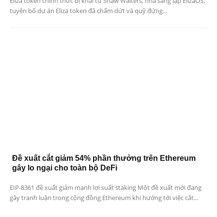
Eliza token chính thức bị khai tử Shaw Walters, nhà sáng lập ElizaOS,
tuyên bố dự án Eliza token đã chấm dứt và quỹ đứng...
Đề xuất cắt giảm 54% phần thưởng trên Ethereum
gây lo ngại cho toàn bộ DeFi
EIP-8361 đề xuất giảm mạnh lợi suất staking Một đề xuất mới đang
gây tranh luận trong cộng đồng Ethereum khi hướng tới việc cắt...