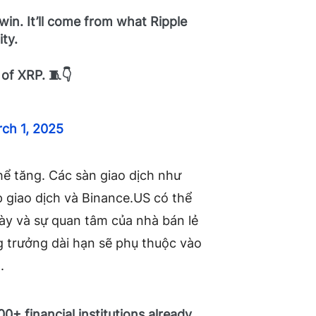
in. It’ll come from what Ripple
ty.
of XRP. 🧵👇
ch 1, 2025
thể tăng. Các sàn giao dịch như
 giao dịch và Binance.US có thể
này và sự quan tâm của nhà bán lẻ
 trưởng dài hạn sẽ phụ thuộc vào
.
00+ financial institutions already