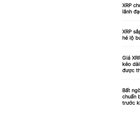
XRP chu
lãnh đạ
XRP sắp
hé lộ b
Giá XRP
kéo dài
được th
Bất ngờ
chuẩn 
trước k