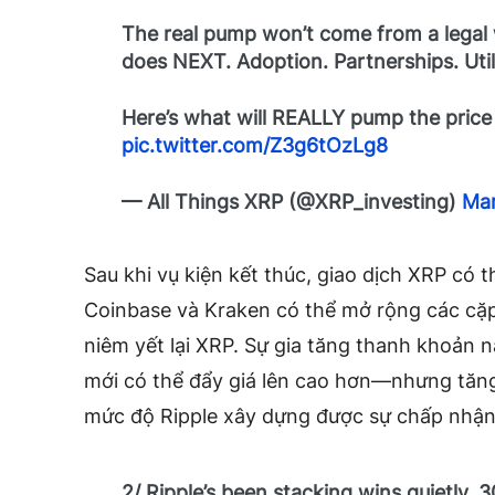
The real pump won’t come from a legal w
does NEXT. Adoption. Partnerships. Utili
Here’s what will REALLY pump the price 
pic.twitter.com/Z3g6tOzLg8
— All Things XRP (@XRP_investing)
Mar
Sau khi vụ kiện kết thúc, giao dịch XRP có 
Coinbase và Kraken có thể mở rộng các cặp
niêm yết lại XRP. Sự gia tăng thanh khoản 
mới có thể đẩy giá lên cao hơn—nhưng tăng
mức độ Ripple xây dựng được sự chấp nhận
2/ Ripple’s been stacking wins quietly. 3