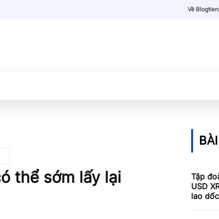
Về Blogtie
Kiến thức
More
BÀI
ó thể sớm lấy lại
Tập đoà
USD XR
lao dố