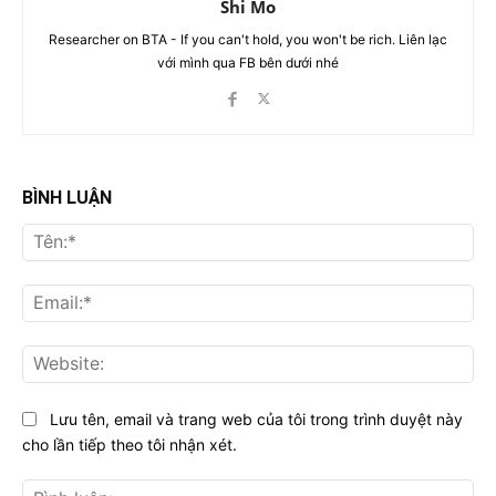
Shi Mo
Researcher on BTA - If you can't hold, you won't be rich. Liên lạc
với mình qua FB bên dưới nhé
BÌNH LUẬN
Tên
Ema
Web
Lưu tên, email và trang web của tôi trong trình duyệt này
cho lần tiếp theo tôi nhận xét.