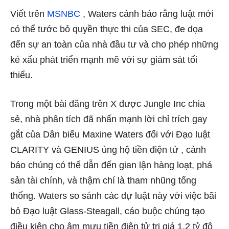
Viết trên
MSNBC
, Waters cảnh báo rằng luật mới
có thể tước bỏ quyền thực thi của SEC, đe dọa
đến sự an toàn của nhà đầu tư và cho phép những
kẻ xấu phát triển mạnh mẽ với sự giám sát tối
thiểu.
Trong một bài đăng trên X được Jungle Inc chia
sẻ, nhà phân tích đã nhấn mạnh lời chỉ trích gay
gắt của Dân biểu Maxine Waters đối với Đạo luật
CLARITY và GENIUS ủng hộ tiền điện tử , cảnh
báo chúng có thể dẫn đến gian lận hàng loạt, phá
sản tài chính, và thậm chí là tham nhũng tổng
thống. Waters so sánh các dự luật này với việc bãi
bỏ Đạo luật Glass-Steagall, cáo buộc chúng tạo
điều kiện cho âm mưu tiền điện tử trị giá 1,2 tỷ đô