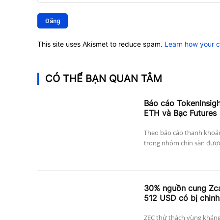
Bình
luận:
This site uses Akismet to reduce spam.
Learn how your 
CÓ THỂ BẠN QUAN TÂM
Báo cáo TokenInsig
ETH và Bạc Futures
Theo báo cáo thanh khoả
trong nhóm chín sàn được 
30% nguồn cung Zcas
512 USD có bị chinh
ZEC thử thách vùng kháng