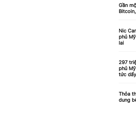
Gần mộ
Bitcoin
Nic Car
phủ Mỹ 
lai
297 tr
phủ Mỹ 
tức dấy
Thỏa th
dung b