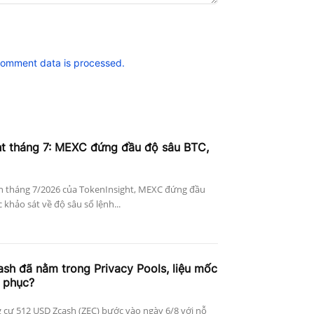
comment data is processed.
ht tháng 7: MEXC đứng đầu độ sâu BTC,
n tháng 7/2026 của TokenInsight, MEXC đứng đầu
khảo sát về độ sâu sổ lệnh...
h đã nằm trong Privacy Pools, liệu mốc
 phục?
 cự 512 USD Zcash (ZEC) bước vào ngày 6/8 với nỗ