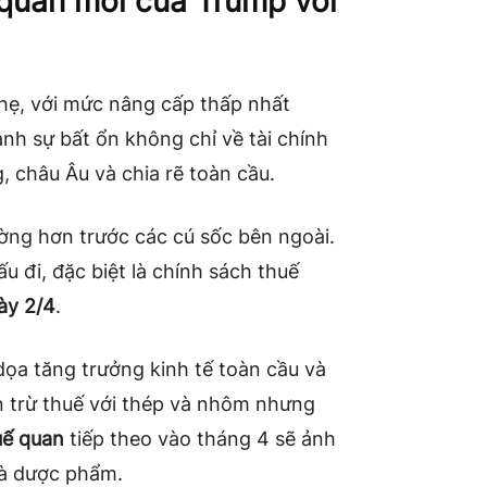
 quan mới của Trump với
hẹ, với mức nâng cấp thấp nhất
h sự bất ổn không chỉ về tài chính
, châu Âu và chia rẽ toàn cầu.
ờng hơn trước các cú sốc bên ngoài.
 đi, đặc biệt là chính sách thuế
ày 2/4
.
ọa tăng trưởng kinh tế toàn cầu và
n trừ thuế với thép và nhôm nhưng
uế quan
tiếp theo vào tháng 4 sẽ ảnh
và dược phẩm.