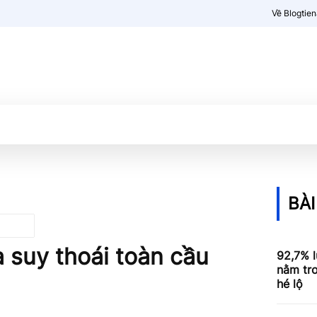
Về Blogtie
Kiến thức
More
BÀI
a suy thoái toàn cầu
92,7% l
nằm tro
hé lộ