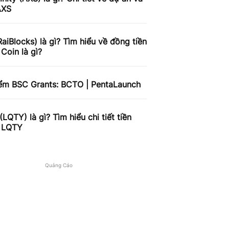
AXS
aiBlocks) là gì? Tìm hiểu về đồng tiền
Coin là gì?
iểm BSC Grants: BCTO | PentaLaunch
 (LQTY) là gì? Tìm hiểu chi tiết tiền
ử LQTY
Quảng Cáo