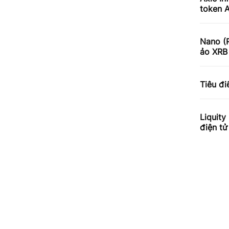
token 
Nano (R
ảo XRB 
Tiêu đ
Liquity
điện t