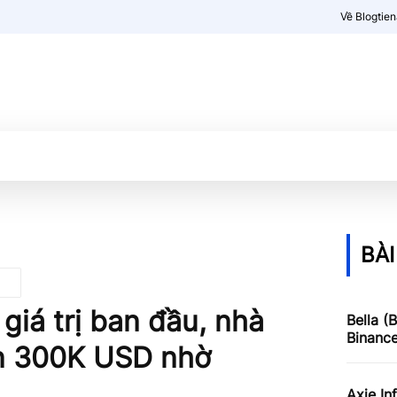
Về Blogtie
Kiến thức
More
BÀI
 giá trị ban đầu, nhà
Bella (
Binanc
ơn 300K USD nhờ
Axie In