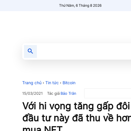
Thứ Năm, 6 Tháng 8 2026
Tin tức
Nổi bật
Người Mới 🔥
Trang chủ
Tin tức
Bitcoin
Tác giả
Bảo Trân
15/03/2021
Với hi vọng tăng gấp đôi
đầu tư này đã thu về h
mua NFT