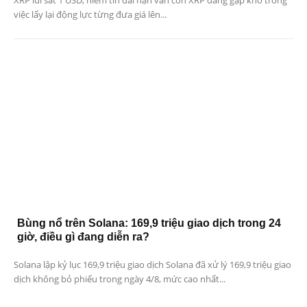
XRP lùi sát 1 USD, niềm tin dài hạn vẫn còn XRP đang gặp khó trong
việc lấy lại động lực từng đưa giá lên...
Bùng nổ trên Solana: 169,9 triệu giao dịch trong 24
giờ, điều gì đang diễn ra?
Solana lập kỷ lục 169,9 triệu giao dịch Solana đã xử lý 169,9 triệu giao
dịch không bỏ phiếu trong ngày 4/8, mức cao nhất...