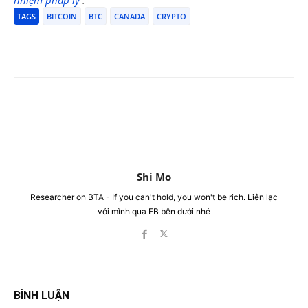
TAGS
BITCOIN
BTC
CANADA
CRYPTO
Shi Mo
Researcher on BTA - If you can't hold, you won't be rich. Liên lạc
với mình qua FB bên dưới nhé
BÌNH LUẬN