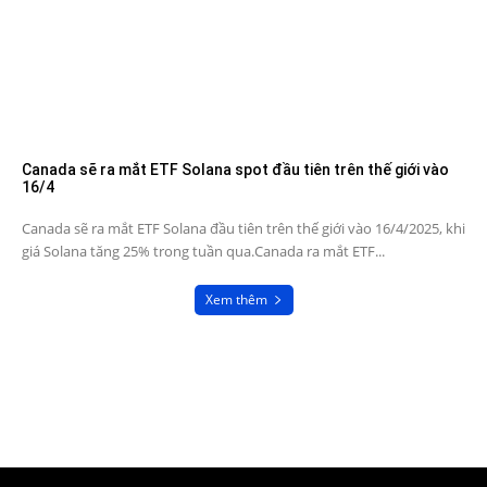
Canada sẽ ra mắt ETF Solana spot đầu tiên trên thế giới vào
16/4
Canada sẽ ra mắt ETF Solana đầu tiên trên thế giới vào 16/4/2025, khi
giá Solana tăng 25% trong tuần qua.Canada ra mắt ETF...
Xem thêm