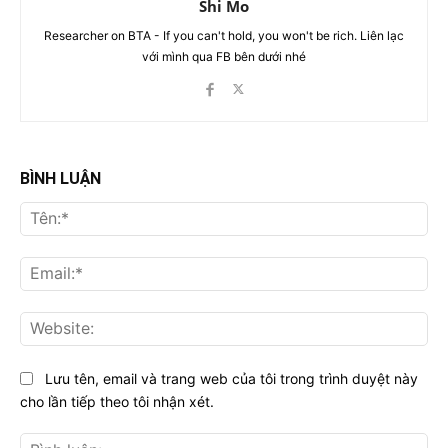
Shi Mo
Researcher on BTA - If you can't hold, you won't be rich. Liên lạc
với mình qua FB bên dưới nhé
BÌNH LUẬN
Tên
Ema
Web
Lưu tên, email và trang web của tôi trong trình duyệt này
cho lần tiếp theo tôi nhận xét.