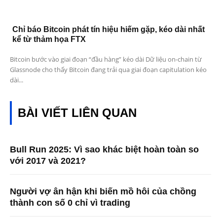
Chỉ báo Bitcoin phát tín hiệu hiếm gặp, kéo dài nhất
kể từ thảm họa FTX
Bitcoin bước vào giai đoạn “đầu hàng” kéo dài Dữ liệu on-chain từ
Glassnode cho thấy Bitcoin đang trải qua giai đoạn capitulation kéo
dài...
BÀI VIẾT LIÊN QUAN
Bull Run 2025: Vì sao khác biệt hoàn toàn so
với 2017 và 2021?
Người vợ ân hận khi biến mồ hôi của chồng
thành con số 0 chỉ vì trading