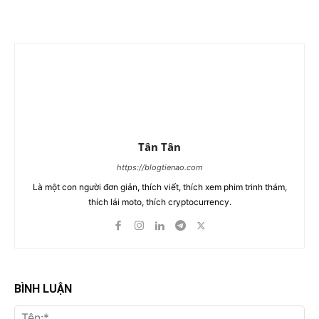
Tân Tân
https://blogtienao.com
Là một con người đơn giản, thích viết, thích xem phim trinh thám,
thích lái moto, thích cryptocurrency.
BÌNH LUẬN
Tên