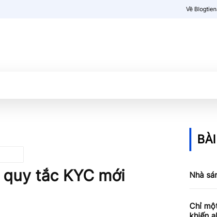
Về Blogtie
Kiến thức
More
BÀI
c quy tắc KYC mới
Nhà sán
Chỉ một
khiến a