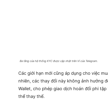
Ba tầng của hệ thống KYC được cập nhật trên Ví của Telegram.
Các giới hạn mới cũng áp dụng cho việc mu
nhiên, các thay đổi này không ảnh hưởng đ
Wallet, cho phép giao dịch hoán đổi phi tậ
thể thay thế.