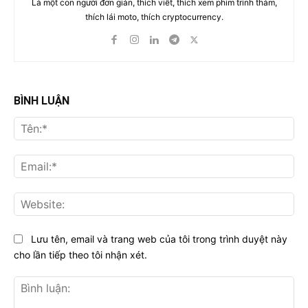
Là một con người đơn giản, thích viết, thích xem phim trinh thám,
thích lái moto, thích cryptocurrency.
BÌNH LUẬN
Tên
Ema
Web
Lưu tên, email và trang web của tôi trong trình duyệt này
cho lần tiếp theo tôi nhận xét.