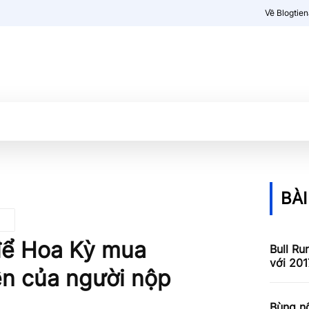
Về Blogtie
Kiến thức
More
BÀI
để Hoa Kỳ mua
Bull Ru
với 201
ền của người nộp
Bùng nổ