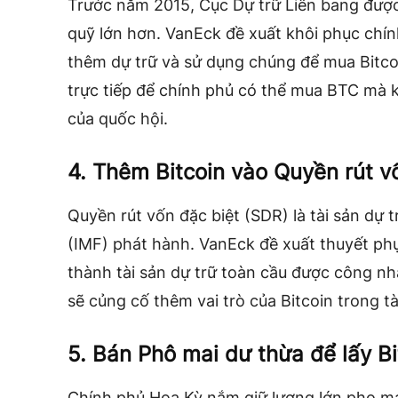
Trước năm 2015,
Cục Dự trữ Liên bang
được
quỹ lớn hơn. VanEck đề xuất khôi phục chín
thêm dự trữ và sử dụng chúng để mua Bitco
trực tiếp để chính phủ có thể mua BTC mà k
của quốc hội.
4. Thêm Bitcoin vào Quyền rút v
Quyền rút vốn đặc biệt (SDR) là tài sản dự 
(IMF) phát hành. VanEck đề xuất thuyết ph
thành tài sản dự trữ toàn cầu được công n
sẽ củng cố thêm vai trò của Bitcoin trong tà
5. Bán Phô mai dư thừa để lấy Bi
Chính phủ Hoa Kỳ nắm giữ lượng lớn pho má