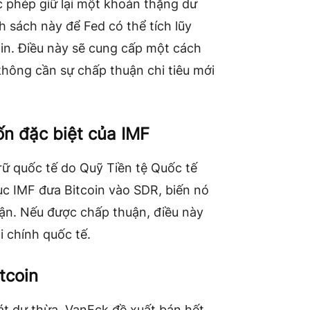
 phép giữ lại một khoản thặng dư
h sách này để Fed có thể tích lũy
in. Điều này sẽ cung cấp một cách
hông cần sự chấp thuận chi tiêu mới
ốn đặc biệt của IMF
trữ quốc tế do Quỹ Tiền tệ Quốc tế
ục IMF đưa Bitcoin vào SDR, biến nó
hận. Nếu được chấp thuận, điều này
i chính quốc tế.
tcoin
t dư thừa. VanEck đề xuất bán hết