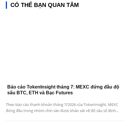
CÓ THỂ BẠN QUAN TÂM
Báo cáo TokenInsight tháng 7: MEXC đứng đầu độ
sâu BTC, ETH và Bạc Futures
Theo báo cáo thanh khoản tháng 7/2026 của TokenInsight, MEXC
đứng đầu trong nhóm chín sàn được khảo sát về độ sâu sổ lệnh...