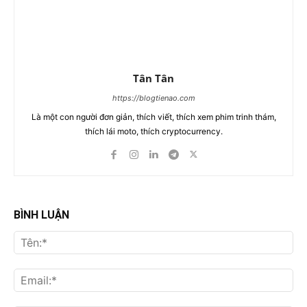
Tân Tân
https://blogtienao.com
Là một con người đơn giản, thích viết, thích xem phim trinh thám,
thích lái moto, thích cryptocurrency.
BÌNH LUẬN
Tên
Ema