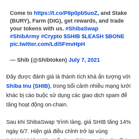
Come to
https://t.co/P8p0pb5uoZ
, and Stake
(BURY), Farm (DIG), get rewards, and trade
your tokens with us.
#ShibaSwap
#ShibArmy
#Crypto
$SHIB
$LEASH
$BONE
pic.twitter.com/Ldi5FmvHpH
— Shib (@Shibtoken)
July 7, 2021
Đây được đánh giá là thành tích khá ấn tượng với
Shiba Inu (SHIB)
, trong bối cảnh nhiều mạng lưới
khác bị cáo buộc sử dụng các giao dịch spam để
tăng hoạt động on-chain.
Sau khi ShibaSwap ‘trình làng, giá SHIB tăng 14%
ngày 6/7. Hiện giá điều chỉnh trở lại vùng