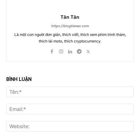
Tân Tân
https://blogtienao.com
Là một con người đơn giản, thích viết, thích xem phim trinh thám,
thích lái moto, thích cryptocurrency.
BÌNH LUẬN
Tên
Ema
Web