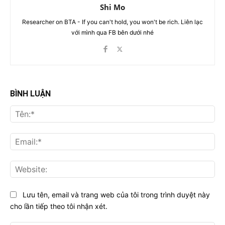
Shi Mo
Researcher on BTA - If you can't hold, you won't be rich. Liên lạc
với mình qua FB bên dưới nhé
BÌNH LUẬN
Tên
Ema
Web
Lưu tên, email và trang web của tôi trong trình duyệt này
cho lần tiếp theo tôi nhận xét.