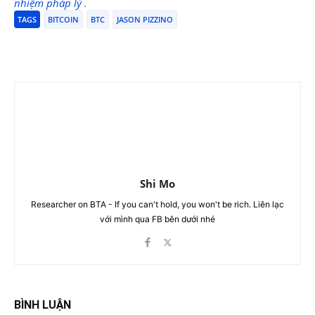
nhiệm pháp lý
.
TAGS
BITCOIN
BTC
JASON PIZZINO
Shi Mo
Researcher on BTA - If you can't hold, you won't be rich. Liên lạc
với mình qua FB bên dưới nhé
BÌNH LUẬN