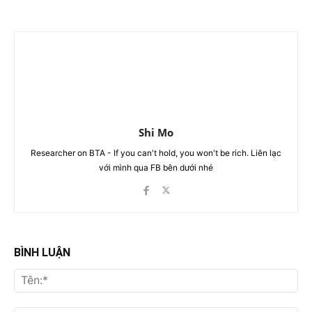
Shi Mo
Researcher on BTA - If you can't hold, you won't be rich. Liên lạc
với mình qua FB bên dưới nhé
BÌNH LUẬN
Tên