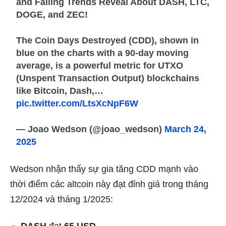
and Falling Trends Reveal About DASH, LTC,
DOGE, and ZEC!
The Coin Days Destroyed (CDD), shown in
blue on the charts with a 90-day moving
average, is a powerful metric for UTXO
(Unspent Transaction Output) blockchains
like Bitcoin, Dash,…
pic.twitter.com/LtsXcNpF6W
— Joao Wedson (@joao_wedson)
March 24,
2025
Wedson nhận thấy sự gia tăng CDD mạnh vào
thời điểm các altcoin này đạt đỉnh giá trong tháng
12/2024 và tháng 1/2025:
DASH
đạt
65 USD