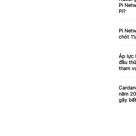
Pi Netw
Pi?
Pi Net
chót 11
Áp lực
đầu th
tham v
Cardan
năm 20
gây bấ