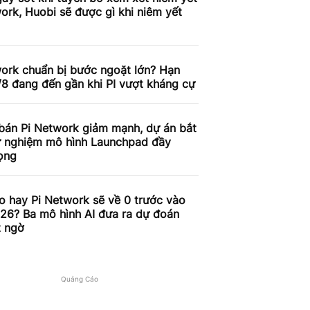
ork, Huobi sẽ được gì khi niêm yết
work chuẩn bị bước ngoặt lớn? Hạn
/8 đang đến gần khi PI vượt kháng cự
 bán Pi Network giảm mạnh, dự án bắt
ử nghiệm mô hình Launchpad đầy
ọng
o hay Pi Network sẽ về 0 trước vào
26? Ba mô hình AI đưa ra dự đoán
t ngờ
Quảng Cáo