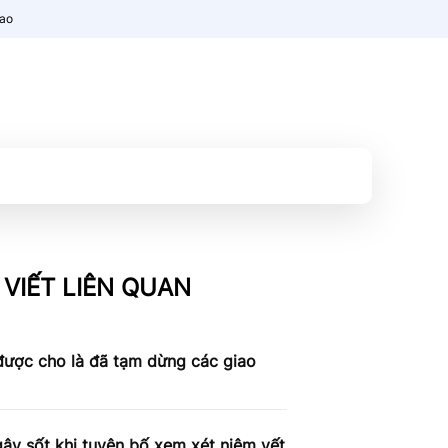
nao
 VIẾT LIÊN QUAN
được cho là đã tạm dừng các giao
ây sốt khi tuyên bố xem xét niêm yết