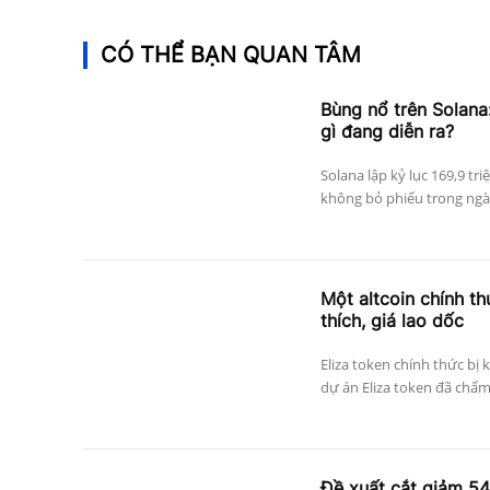
CÓ THỂ BẠN QUAN TÂM
Bùng nổ trên Solana:
gì đang diễn ra?
Solana lập kỷ lục 169,9 tri
không bỏ phiếu trong ngày
Một altcoin chính thứ
thích, giá lao dốc
Eliza token chính thức bị 
dự án Eliza token đã chấm
Đề xuất cắt giảm 5