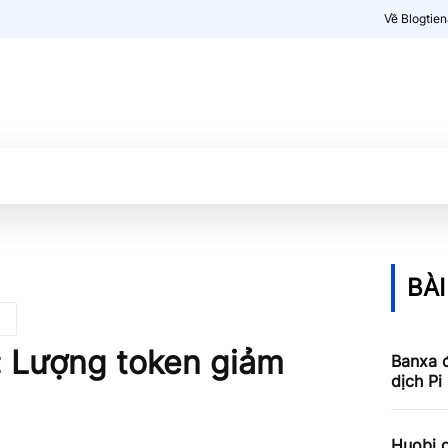
Về Blogtie
Kiến thức
More
BÀI
: Lượng token giảm
Banxa 
dịch Pi
Huobi g