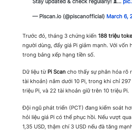
Stay updated & check regularly! ⏳…
pic
— Piscan.io (@piscanofficial)
March 6, 
Trước đó, tháng 3 chứng kiến
188 triệu to
người dùng, đẩy giá Pi giảm mạnh. Với vốn h
trong bảng xếp hạng tiền số.
Dữ liệu từ
Pi Scan
cho thấy sự phân hóa rõ r
tài khoản) nắm dưới 10 Pi, trong khi chỉ 297
triệu Pi, và 22 tài khoản giữ trên 10 triệu Pi.
Đội ngũ phát triển (PCT) đang kiểm soát h
hỏi liệu giá Pi có thể phục hồi. Nếu vượt qua
1,35 USD, thậm chí 3 USD nếu đà tăng mạn