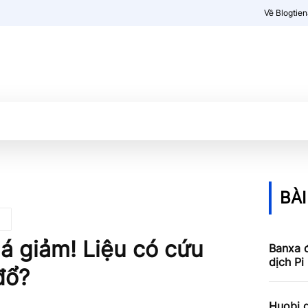
Về Blogtie
Kiến thức
More
BÀI
iá giảm! Liệu có cứu
Banxa 
dịch Pi
đổ?
Huobi g