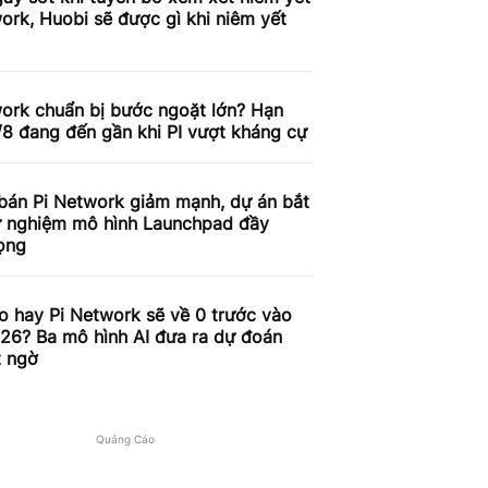
ork, Huobi sẽ được gì khi niêm yết
work chuẩn bị bước ngoặt lớn? Hạn
/8 đang đến gần khi PI vượt kháng cự
 bán Pi Network giảm mạnh, dự án bắt
ử nghiệm mô hình Launchpad đầy
ọng
o hay Pi Network sẽ về 0 trước vào
26? Ba mô hình AI đưa ra dự đoán
t ngờ
Quảng Cáo