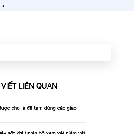
nao
 VIẾT LIÊN QUAN
được cho là đã tạm dừng các giao
ây sốt khi tuyên bố xem xét niêm yết