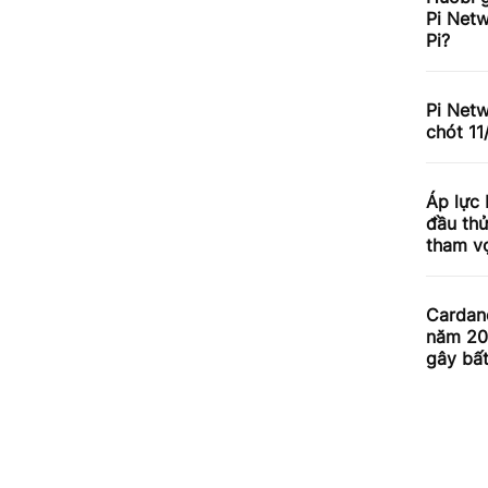
Pi Netw
Pi?
Pi Net
chót 11
Áp lực
đầu th
tham v
Cardan
năm 20
gây bấ