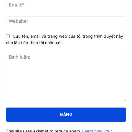
Ema
Web
Lưu tên, email và trang web của tôi trong trình duyệt này
cho lần tiếp theo tôi nhận xét.
Bình
luận:
This site uses Akismet to reduce spam.
Learn how your