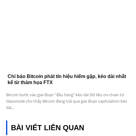
Chỉ báo Bitcoin phát tín hiệu hiếm gặp, kéo dài nhất
kể từ thảm họa FTX
Bitcoin bước vào giai đoạn “đầu hàng” kéo dài Dữ liệu on-chain từ
Glassnode cho thấy Bitcoin đang trải qua giai đoạn capitulation kéo
dài...
BÀI VIẾT LIÊN QUAN