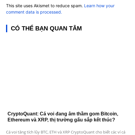
This site uses Akismet to reduce spam.
Learn how your
comment data is processed.
CÓ THỂ BẠN QUAN TÂM
CryptoQuant: Cá voi đang âm thầm gom Bitcoin,
Ethereum và XRP, thị trường gấu sắp kết thúc?
Cá voi tăng tích lũy BTC, ETH và XRP CryptoQuant cho biết các ví cá