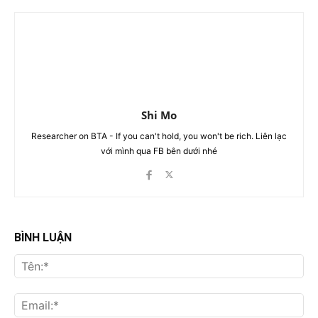
Shi Mo
Researcher on BTA - If you can't hold, you won't be rich. Liên lạc
với mình qua FB bên dưới nhé
BÌNH LUẬN
Tên
Ema