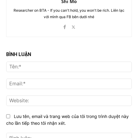
Shi Mo
Researcher on BTA - If you can't hold, you won't be rich. Liên lạc
với mình qua FB bên dưới nhé
BÌNH LUẬN
Tên
Ema
Web
Lưu tên, email và trang web của tôi trong trình duyệt này
cho lần tiếp theo tôi nhận xét.