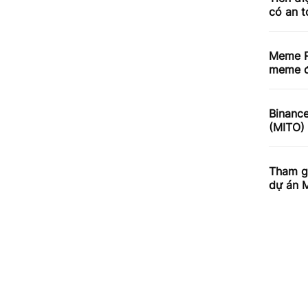
có an 
Meme R
meme đ
Binance
(MITO)
Tham gi
dự án 