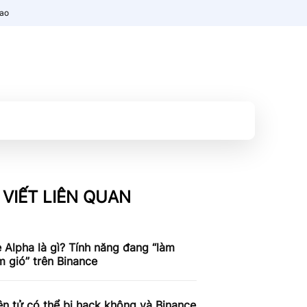
nao
 VIẾT LIÊN QUAN
 Alpha là gì? Tính năng đang “làm
 gió” trên Binance
ện tử có thể bị hack không và Binance