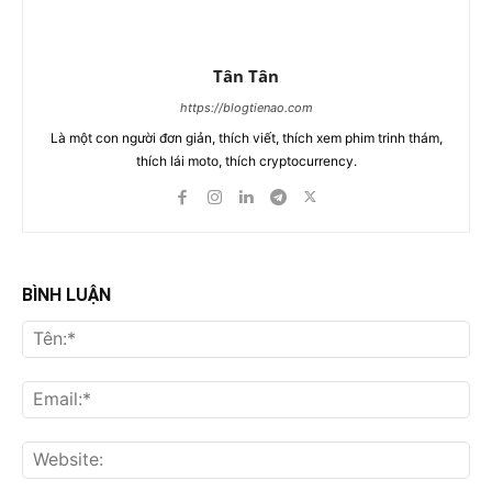
Tân Tân
https://blogtienao.com
Là một con người đơn giản, thích viết, thích xem phim trinh thám,
thích lái moto, thích cryptocurrency.
BÌNH LUẬN
Tên
Ema
Web