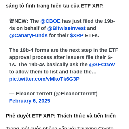
sáng tỏ tình trạng hiện tại của ETF XRP.
🚨NEW: The
@CBOE
has just filed the 19b-
4s on behalf of
@BitwiseInvest
and
@CanaryFunds
for their
$XRP
ETFs.
The 19b-4 forms are the next step in the ETF
approval process after issuers file their S-
1s. The 19b-4s basically ask the
@SECGov
to allow them to list and trade the…
pic.twitter.com/vMkoTk6G3P
— Eleanor Terrett (@EleanorTerrett)
February 6, 2025
Phê duyệt ETF XRP: Thách thức và tiến triển
Trong một cuộc phỏng vấn với Thinking Crypto
,