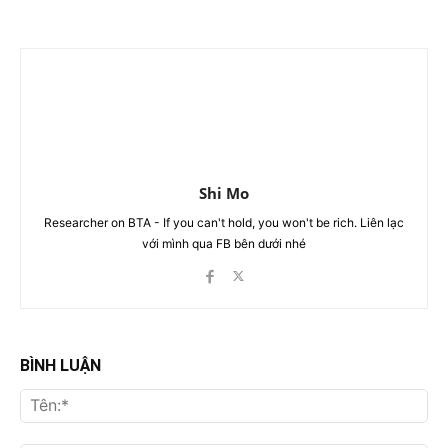
Shi Mo
Researcher on BTA - If you can't hold, you won't be rich. Liên lạc
với mình qua FB bên dưới nhé
BÌNH LUẬN
Tên