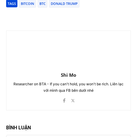
TAGS
BITCOIN
BTC
DONALD TRUMP
Shi Mo
Researcher on BTA - If you can't hold, you won't be rich. Liên lạc
với mình qua FB bên dưới nhé
BÌNH LUẬN