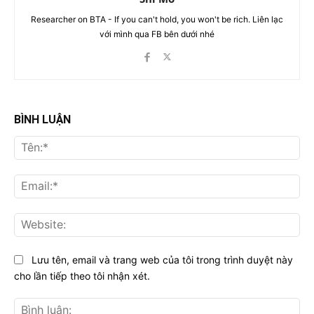
Researcher on BTA - If you can't hold, you won't be rich. Liên lạc
với mình qua FB bên dưới nhé
BÌNH LUẬN
Tên
Ema
Web
Lưu tên, email và trang web của tôi trong trình duyệt này
cho lần tiếp theo tôi nhận xét.