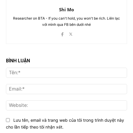
Shi Mo
Researcher on BTA - If you can't hold, you won't be rich. Liên lạc
với mình qua FB bên dưới nhé
BÌNH LUẬN
Tên
Ema
Web
Lưu tên, email và trang web của tôi trong trình duyệt này
cho lần tiếp theo tôi nhận xét.