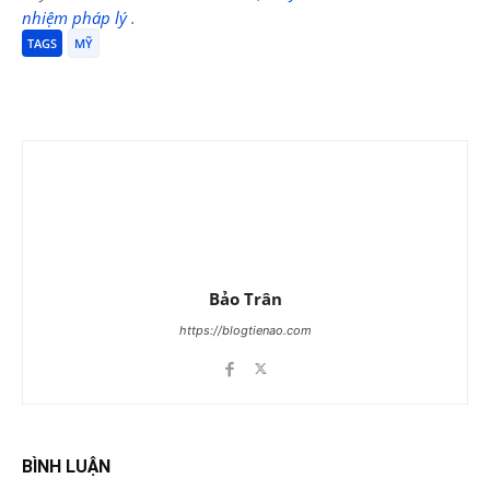
nhiệm pháp lý
.
TAGS
MỸ
Bảo Trân
https://blogtienao.com
BÌNH LUẬN