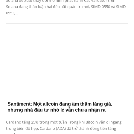
Solana đề xuất thay đổi mô hình phát hành Các validator trên
Solana đang thảo luận hai đề xuất quản trị mới, SIMD-0550 và SIMD-
0553,...
Santiment: Một altcoin đang âm thầm tăng giá,
nhưng nhà đầu tư nhỏ lẻ vẫn chưa nhận ra
Cardano tăng 25% trong một tuần Trong khi Bitcoin vẫn đi ngang
trong biên độ hẹp, Cardano (ADA) đã trở thành đồng tiền tăng