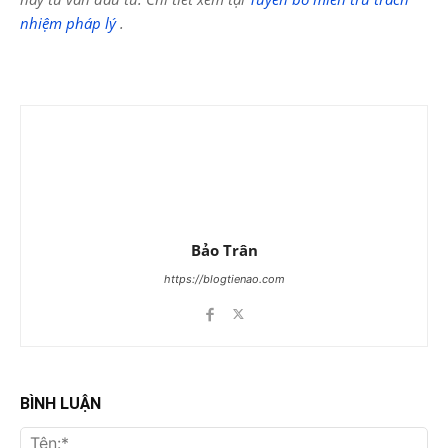
nhiệm pháp lý
.
Bảo Trân
https://blogtienao.com
BÌNH LUẬN
Tên