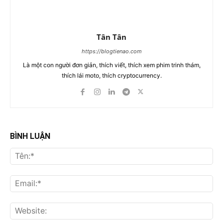
Tân Tân
https://blogtienao.com
Là một con người đơn giản, thích viết, thích xem phim trinh thám,
thích lái moto, thích cryptocurrency.
BÌNH LUẬN
Tên
Ema
Web