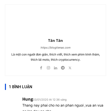
Tân Tân
https://blogtienao.com
Là một con người đơn giản, thích viết, thích xem phim trinh thám,
thích lái moto, thích cryptocurrency.
1 BÌNH LUẬN
Hung
03/01/2020 At 12:36 sáng
Thang nay phai cho no an phan nguoi ,vua an vua