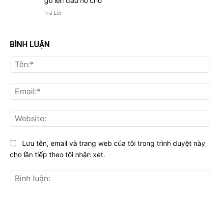
go len dau no cho
Trả Lời
BÌNH LUẬN
Tên
Ema
Web
Lưu tên, email và trang web của tôi trong trình duyệt này
cho lần tiếp theo tôi nhận xét.