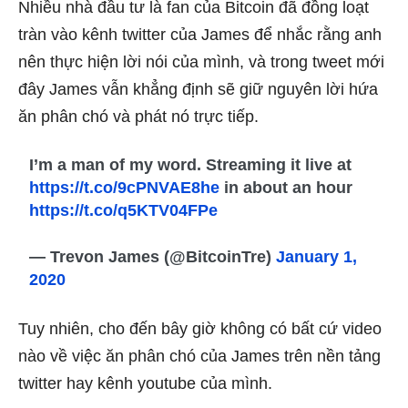
Nhiều nhà đầu tư là fan của Bitcoin đã đồng loạt
tràn vào kênh twitter của James để nhắc rằng anh
nên thực hiện lời nói của mình, và trong tweet mới
đây James vẫn khẳng định sẽ giữ nguyên lời hứa
ăn phân chó và phát nó trực tiếp.
I’m a man of my word. Streaming it live at
https://t.co/9cPNVAE8he
in about an hour
https://t.co/q5KTV04FPe
— Trevon James (@BitcoinTre)
January 1,
2020
Tuy nhiên, cho đến bây giờ không có bất cứ video
nào về việc ăn phân chó của James trên nền tảng
twitter hay kênh youtube của mình.