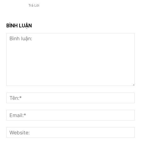
Trả Lời
BÌNH LUẬN
Bình
luận:
Tên
Ema
Web