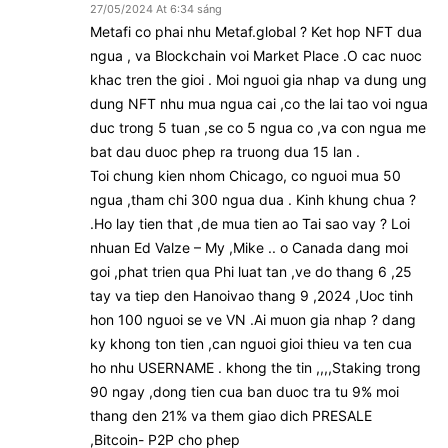
27/05/2024 At 6:34 sáng
Metafi co phai nhu Metaf.global ? Ket hop NFT dua
ngua , va Blockchain voi Market Place .O cac nuoc
khac tren the gioi . Moi nguoi gia nhap va dung ung
dung NFT nhu mua ngua cai ,co the lai tao voi ngua
duc trong 5 tuan ,se co 5 ngua co ,va con ngua me
bat dau duoc phep ra truong dua 15 lan .
Toi chung kien nhom Chicago, co nguoi mua 50
ngua ,tham chi 300 ngua dua . Kinh khung chua ?
.Ho lay tien that ,de mua tien ao Tai sao vay ? Loi
nhuan Ed Valze – My ,Mike .. o Canada dang moi
goi ,phat trien qua Phi luat tan ,ve do thang 6 ,25
tay va tiep den Hanoivao thang 9 ,2024 ,Uoc tinh
hon 100 nguoi se ve VN .Ai muon gia nhap ? dang
ky khong ton tien ,can nguoi gioi thieu va ten cua
ho nhu USERNAME . khong the tin ,,,,Staking trong
90 ngay ,dong tien cua ban duoc tra tu 9% moi
thang den 21% va them giao dich PRESALE
,Bitcoin- P2P cho phep