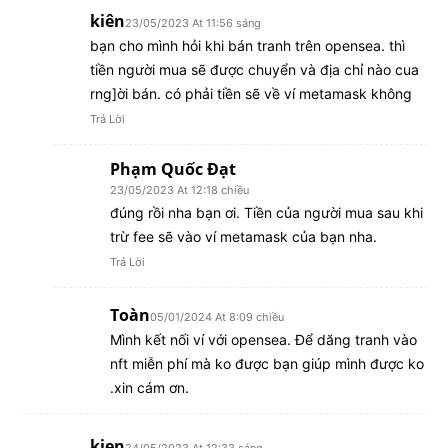
kiên
23/05/2023 At 11:56 sáng
bạn cho mình hỏi khi bán tranh trên opensea. thì
tiền người mua sẽ được chuyển và địa chỉ nào cua
rng]ời bán. có phải tiền sẽ về ví metamask không
Trả Lời
Phạm Quốc Đạt
23/05/2023 At 12:18 chiều
đúng rồi nha bạn ơi. Tiền của người mua sau khi
trừ fee sẽ vào ví metamask của bạn nha.
Trả Lời
Toàn
05/01/2024 At 8:09 chiều
Mình kết nối ví với opensea. Để dăng tranh vào
nft miễn phí mà ko được bạn giúp mình được ko
.xin cám ơn.
kien
24/05/2023 At 12:33 sáng