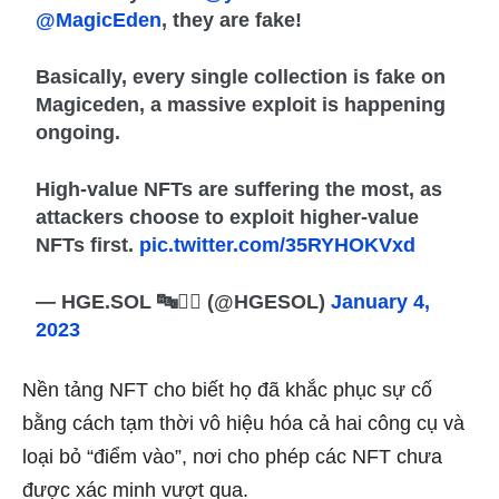
@MagicEden
, they are fake!
Basically, every single collection is fake on
Magiceden, a massive exploit is happening
ongoing.
High-value NFTs are suffering the most, as
attackers choose to exploit higher-value
NFTs first.
pic.twitter.com/35RYHOKVxd
— HGE.SOL 🔤🧙‍♂️ (@HGESOL)
January 4,
2023
Nền tảng NFT cho biết họ đã khắc phục sự cố
bằng cách tạm thời vô hiệu hóa cả hai công cụ và
loại bỏ “điểm vào”, nơi cho phép các NFT chưa
được xác minh vượt qua.