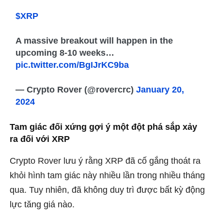
$XRP
A massive breakout will happen in the
upcoming 8-10 weeks…
pic.twitter.com/BgIJrKC9ba
— Crypto Rover (@rovercrc)
January 20,
2024
Tam giác đối xứng gợi ý một đột phá sắp xảy
ra đối với XRP
Crypto Rover lưu ý rằng XRP đã cố gắng thoát ra
khỏi hình tam giác này nhiều lần trong nhiều tháng
qua. Tuy nhiên, đã không duy trì được bất kỳ động
lực tăng giá nào.