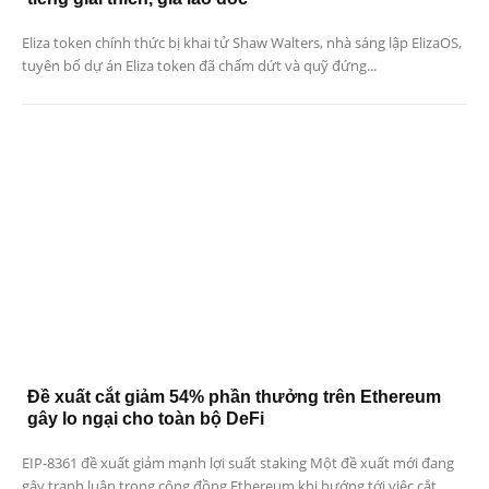
Eliza token chính thức bị khai tử Shaw Walters, nhà sáng lập ElizaOS,
tuyên bố dự án Eliza token đã chấm dứt và quỹ đứng...
Đề xuất cắt giảm 54% phần thưởng trên Ethereum
gây lo ngại cho toàn bộ DeFi
EIP-8361 đề xuất giảm mạnh lợi suất staking Một đề xuất mới đang
gây tranh luận trong cộng đồng Ethereum khi hướng tới việc cắt...