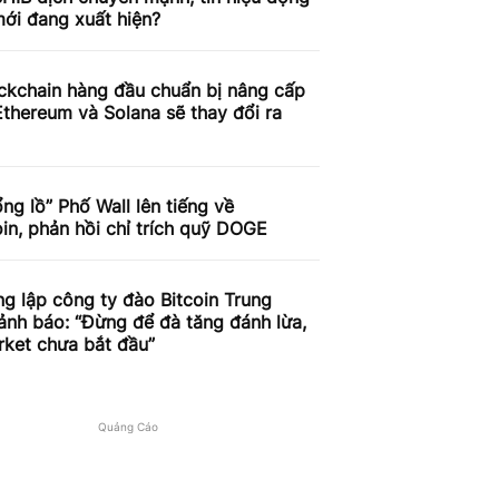
ới đang xuất hiện?
ckchain hàng đầu chuẩn bị nâng cấp
thereum và Solana sẽ thay đổi ra
ng lồ” Phố Wall lên tiếng về
n, phản hồi chỉ trích quỹ DOGE
g lập công ty đào Bitcoin Trung
nh báo: “Đừng để đà tăng đánh lừa,
rket chưa bắt đầu”
Quảng Cáo