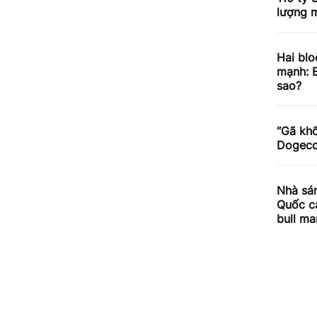
lượng m
Hai blo
mạnh: E
sao?
“Gã khổ
Dogecoi
Nhà sán
Quốc cả
bull ma