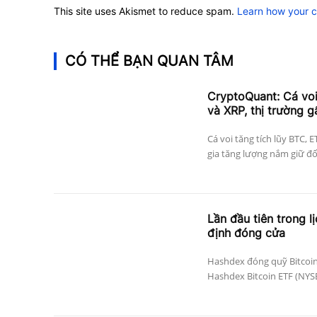
This site uses Akismet to reduce spam.
Learn how your 
CÓ THỂ BẠN QUAN TÂM
CryptoQuant: Cá vo
và XRP, thị trường g
Cá voi tăng tích lũy BTC, 
gia tăng lượng nắm giữ đối 
Lần đầu tiên trong l
định đóng cửa
Hashdex đóng quỹ Bitcoin
Hashdex Bitcoin ETF (NYSE 