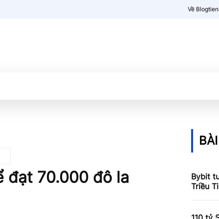
Về Blogtie
Kiến thức
More
BÀI
ể đạt 70.000 đô la
Bybit t
Triều T
110 tỷ 