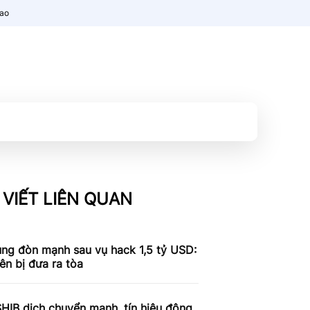
nao
 VIẾT LIÊN QUAN
ung đòn mạnh sau vụ hack 1,5 tỷ USD:
iên bị đưa ra tòa
SHIB dịch chuyển mạnh, tín hiệu động