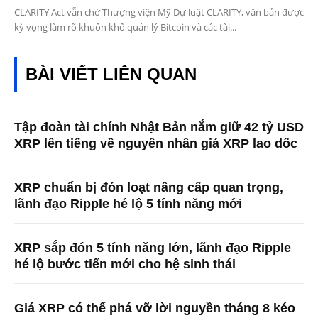
CLARITY Act vẫn chờ Thượng viện Mỹ Dự luật CLARITY, văn bản được
kỳ vọng làm rõ khuôn khổ quản lý Bitcoin và các tài...
BÀI VIẾT LIÊN QUAN
Tập đoàn tài chính Nhật Bản nắm giữ 42 tỷ USD
XRP lên tiếng về nguyên nhân giá XRP lao dốc
XRP chuẩn bị đón loạt nâng cấp quan trọng,
lãnh đạo Ripple hé lộ 5 tính năng mới
XRP sắp đón 5 tính năng lớn, lãnh đạo Ripple
hé lộ bước tiến mới cho hệ sinh thái
Giá XRP có thể phá vỡ lời nguyền tháng 8 kéo