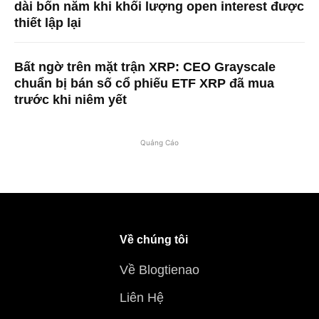
dài bốn năm khi khối lượng open interest được
thiết lập lại
Bất ngờ trên mặt trận XRP: CEO Grayscale
chuẩn bị bán số cổ phiếu ETF XRP đã mua
trước khi niêm yết
Quảng Cáo
Về chúng tôi
Về Blogtienao
Liên Hệ